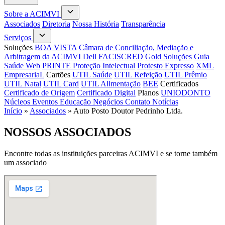
Sobre a ACIMVI
Associados
Diretoria
Nossa História
Transparência
Serviços
Soluções
BOA VISTA
Câmara de Conciliação, Mediação e
Arbitragem da ACIMVI
Dell
FACISCRED
Gold Soluções
Guia
Saúde Web
PRINTE Proteção Intelectual
Protesto Expresso
XML
EmpresariaL
Cartões
UTIL Saúde
UTIL Refeição
UTIL Prêmio
UTIL Natal
UTIL Card
UTIL Alimentação
BEE
Certificados
Certificado de Origem
Certificado Digital
Planos
UNIODONTO
Núcleos
Eventos
Educação
Negócios
Contato
Notícias
Início
»
Associados
»
Auto Posto Doutor Pedrinho Ltda.
NOSSOS
ASSOCIADOS
Encontre todas as instituições parceiras ACIMVI e se torne também
um associado