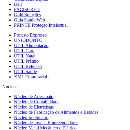
Dell
FACISCRED
Gold Soluções
Guia Saúde Web
PRINTE Proteção Intelectual
Protesto Expresso
UNIODONTO
UTIL Alimentação
UTIL Card
UTIL Natal
UTIL Prêmio
UTIL Refeição
UTIL Saúde
XML EmpresariaL
Núcleos
Núcleo de Artesanato
Núcleo de Contabilidade
Núcleo de Eletricistas
Núcleo de Fabricação de Alimentos e Bebidas
Núcleo Imobiliário
Núcleo de Jovens Empreendedores
Núcleo Metal Mecânico e Elétrico