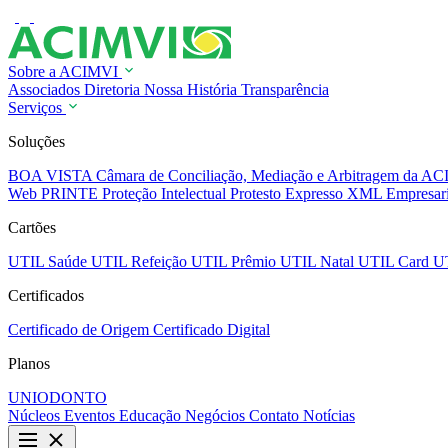
Sobre a ACIMVI
Associados
Diretoria
Nossa História
Transparência
Serviços
Soluções
BOA VISTA
Câmara de Conciliação, Mediação e Arbitragem da 
Web
PRINTE Proteção Intelectual
Protesto Expresso
XML Empresar
Cartões
UTIL Saúde
UTIL Refeição
UTIL Prêmio
UTIL Natal
UTIL Card
U
Certificados
Certificado de Origem
Certificado Digital
Planos
UNIODONTO
Núcleos
Eventos
Educação
Negócios
Contato
Notícias