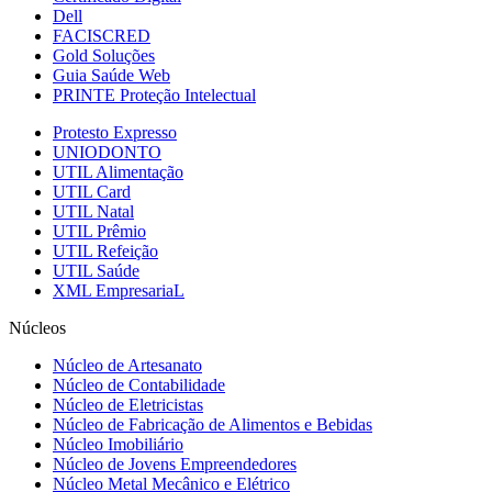
Dell
FACISCRED
Gold Soluções
Guia Saúde Web
PRINTE Proteção Intelectual
Protesto Expresso
UNIODONTO
UTIL Alimentação
UTIL Card
UTIL Natal
UTIL Prêmio
UTIL Refeição
UTIL Saúde
XML EmpresariaL
Núcleos
Núcleo de Artesanato
Núcleo de Contabilidade
Núcleo de Eletricistas
Núcleo de Fabricação de Alimentos e Bebidas
Núcleo Imobiliário
Núcleo de Jovens Empreendedores
Núcleo Metal Mecânico e Elétrico