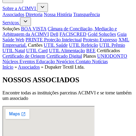
Sobre a ACIMVI
Associados
Diretoria
Nossa História
Transparência
Serviços
Soluções
BOA VISTA
Câmara de Conciliação, Mediação e
Arbitragem da ACIMVI
Dell
FACISCRED
Gold Soluções
Guia
Saúde Web
PRINTE Proteção Intelectual
Protesto Expresso
XML
EmpresariaL
Cartões
UTIL Saúde
UTIL Refeição
UTIL Prêmio
UTIL Natal
UTIL Card
UTIL Alimentação
BEE
Certificados
Certificado de Origem
Certificado Digital
Planos
UNIODONTO
Núcleos
Eventos
Educação
Negócios
Contato
Notícias
Início
»
Associados
»
Dupaker Textil Ltda.
NOSSOS
ASSOCIADOS
Encontre todas as instituições parceiras ACIMVI e se torne também
um associado