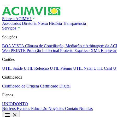
Sobre a ACIMVI
Associados
Diretoria
Nossa História
Transparência
Serviços
Soluções
BOA VISTA
Câmara de Conciliação, Mediação e Arbitragem da 
Web
PRINTE Proteção Intelectual
Protesto Expresso
XML Empresar
Cartões
UTIL Saúde
UTIL Refeição
UTIL Prêmio
UTIL Natal
UTIL Card
U
Certificados
Certificado de Origem
Certificado Digital
Planos
UNIODONTO
Núcleos
Eventos
Educação
Negócios
Contato
Notícias